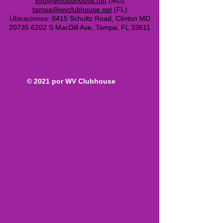
info@wvclubhouse.net
(MD)
tampa@wvclubhouse.net
(FL)
Ubicaciones: 8415 Schultz Road, Clinton MD
20735
6202 S MacDill Ave, Tampa, FL 33611
© 2021 por WV Clubhouse