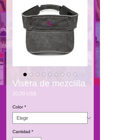
Visera de mezclilla
Precio
20,00 US$
Color
*
Cantidad
*