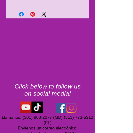
Click below to follow us
on social media!
Llámanos:
(301) 868-2077
(MD)
(813) 773-5912
(FL)
Envíenos un correo electrónico: